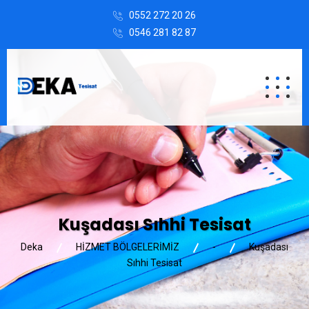
0552 272 20 26
0546 281 82 87
Kuşadası Sıhhi Tesisat
Deka
HİZMET BÖLGELERİMİZ
-
Kuşadası
Sıhhi Tesisat