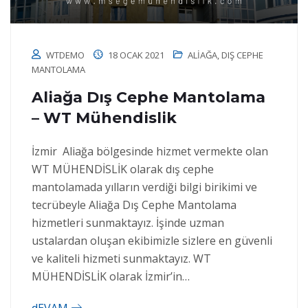
WTDEMO
18 OCAK 2021
ALIAĞA
,
DIŞ CEPHE
MANTOLAMA
Aliağa Dış Cephe Mantolama
– WT Mühendislik
İzmir Aliağa bölgesinde hizmet vermekte olan
WT MÜHENDİSLİK olarak dış cephe
mantolamada yılların verdiği bilgi birikimi ve
tecrübeyle Aliağa Dış Cephe Mantolama
hizmetleri sunmaktayız. İşinde uzman
ustalardan oluşan ekibimizle sizlere en güvenli
ve kaliteli hizmeti sunmaktayız. WT
MÜHENDİSLİK olarak İzmir’in…
dEVAM